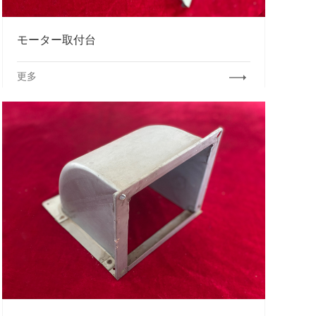
モーター取付台
更多