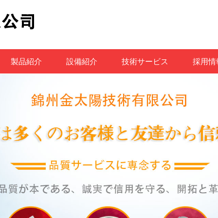
製品紹介
設備紹介
技術サービス
採用情