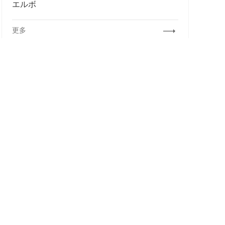
エルボ
更多