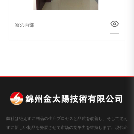
寮の内部
弊社は绝えずに制品の生产プロセスと品质を改善し、そして绝え
ずに新しい制品を発展させて市场の竞争力を维持します。現代企