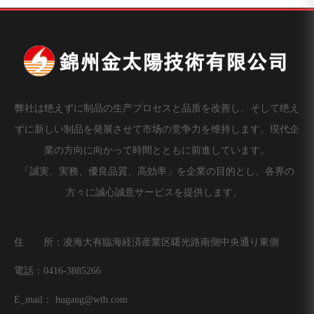
弊社は绝えずに制品の生产プロセスと品质を改善し、そして绝え
ずに新しい制品を発展させて市场の竞争力を维持します。現代企
業の方向に向かって時間とともに前進しています。
「誠実、実務、優良品質、高効率」を企業の目的とし、各界の
方々に誠心誠意サービスを提供します。
住 所：凌海大有臨海経済産業区曙光路南側中央通り東側
電話：0416-3885266
E_mail：
hugang@wtb.com